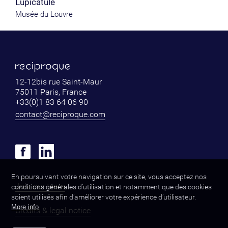
Lupicatule
Musée du Louvre
12-12bis rue Saint-Maur
75011 Paris, France
+33(0)1 83 64 06 90
contact@reciproque.com
En poursuivant votre navigation sur ce site, vous acceptez nos
Join our team
conditions générales d’utilisation et notamment que des cookies
soient utilisés afin d’améliorer votre expérience d’utilisateur.
More info
Credits & legal notice