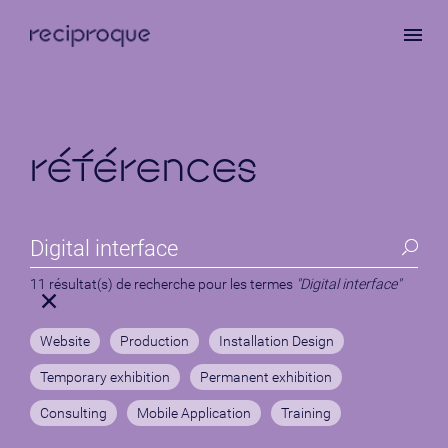
Skip
to
main
content
références
11 résultat(s) de recherche pour les termes
"Digital interface"
Website
Production
Installation Design
Temporary exhibition
Permanent exhibition
Consulting
Mobile Application
Training