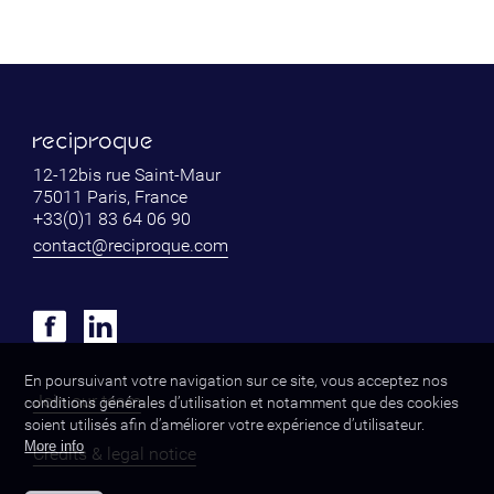
12-12bis rue Saint-Maur
75011 Paris, France
+33(0)1 83 64 06 90
contact@reciproque.com
En poursuivant votre navigation sur ce site, vous acceptez nos
Join our team
conditions générales d’utilisation et notamment que des cookies
soient utilisés afin d’améliorer votre expérience d’utilisateur.
More info
Credits & legal notice