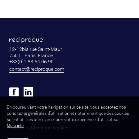
12-12bis rue Saint-Maur
75011 Paris, France
+33(0)1 83 64 06 90
contact@reciproque.com
En poursuivant votre navigation sur ce site, vous acceptez nos
Nous rejoindre
conditions générales d’utilisation et notamment que des cookies
soient utilisés afin d’améliorer votre expérience d’utilisateur.
More info
Crédits et Mentions légales