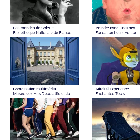
Les mondes de Colette
Peindre avec Hockney
Bibliothèque Nationale de France
Fondation Louis Vuitton
Coordination multimédia
Mirokaï Experience
Musée des Arts Décoratifs et du ...
Enchanted Tools