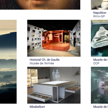
Napoléon
Rmn-GP
Historial Ch. de Gaulle
Musée de 
Musée de l'Armée
OCP
Mirabellum
Musée de 