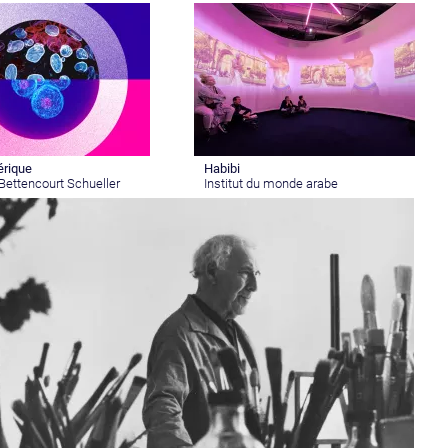
rique
Habibi
Bettencourt Schueller
Institut du monde arabe