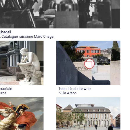
Chagall
t Catalogue raisonné Marc Chagall
muséale
Identité et site web
urnai
Villa Arson