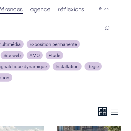
férences
agence
réflexions
fr
en
multimédia
Exposition permanente
Site web
AMO
Étude
ignalétique dynamique
Installation
Régie
tion