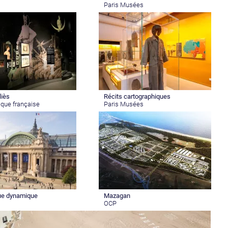
Paris Musées
iès
Récits cartographiques
que française
Paris Musées
que dynamique
Mazagan
OCP