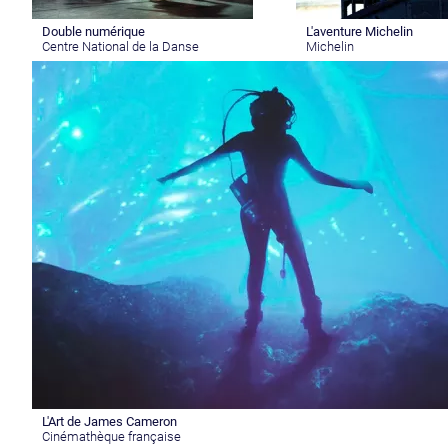
Double numérique
L'aventure Michelin
Centre National de la Danse
Michelin
L'Art de James Cameron
Cinémathèque française