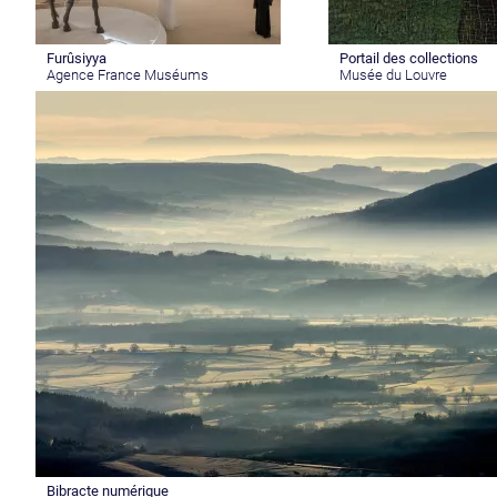
Furûsiyya
Portail des collections
Agence France Muséums
Musée du Louvre
Bibracte numérique