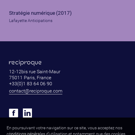
Stratégie numérique
(2017)
Lafayette Anticipations
12-12bis rue Saint-Maur
75011 Paris, France
+33(0)1 83 64 06 90
contact@reciproque.com
En poursuivant votre navigation sur ce site, vous acceptez nos
Nous rejoindre
conditions générales d’utilisation et notamment que des cookies