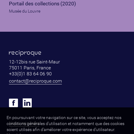
Portail des collections
(2020)
Musée du Louvre
12-12bis rue Saint-Maur
75011 Paris, France
+33(0)1 83 64 06 90
contact@reciproque.com
En poursuivant votre navigation sur ce site, vous acceptez nos
Nous rejoindre
conditions générales d’utilisation et notamment que des cookies
soient utilisés afin d’améliorer votre expérience d’utilisateur.