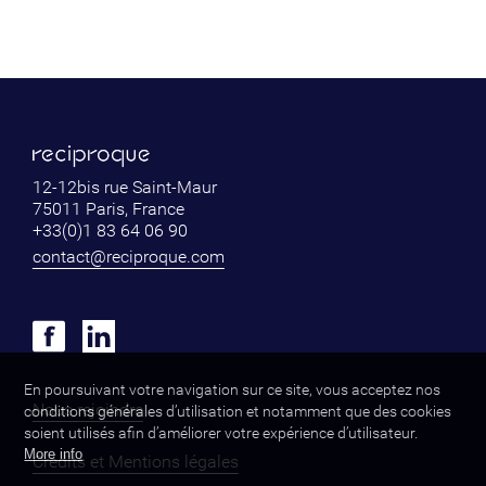
12-12bis rue Saint-Maur
75011 Paris, France
+33(0)1 83 64 06 90
contact@reciproque.com
En poursuivant votre navigation sur ce site, vous acceptez nos
Nous rejoindre
conditions générales d’utilisation et notamment que des cookies
soient utilisés afin d’améliorer votre expérience d’utilisateur.
More info
Crédits et Mentions légales