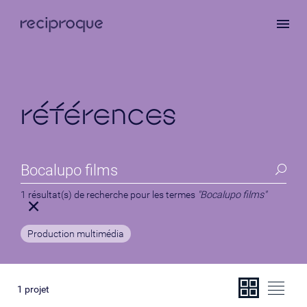
Aller
au
contenu
principal
références
1 résultat(s) de recherche pour les termes
"Bocalupo films"
Production multimédia
1
projet