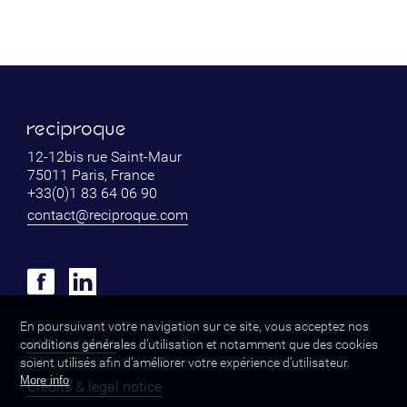
12-12bis rue Saint-Maur
75011 Paris, France
+33(0)1 83 64 06 90
contact@reciproque.com
En poursuivant votre navigation sur ce site, vous acceptez nos
Join our team
conditions générales d’utilisation et notamment que des cookies
soient utilisés afin d’améliorer votre expérience d’utilisateur.
More info
Credits & legal notice