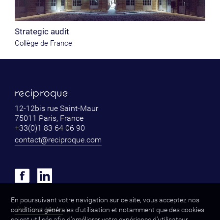
Strategic audit
Collège de France
12-12bis rue Saint-Maur
75011 Paris, France
+33(0)1 83 64 06 90
contact@reciproque.com
En poursuivant votre navigation sur ce site, vous acceptez nos
Join our team
conditions générales d’utilisation et notamment que des cookies
soient utilisés afin d’améliorer votre expérience d’utilisateur.