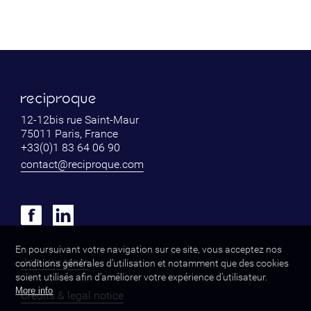
12-12bis rue Saint-Maur
75011 Paris, France
+33(0)1 83 64 06 90
contact@reciproque.com
En poursuivant votre navigation sur ce site, vous acceptez nos
Join our team
conditions générales d’utilisation et notamment que des cookies
soient utilisés afin d’améliorer votre expérience d’utilisateur.
More info
Credits & legal notice