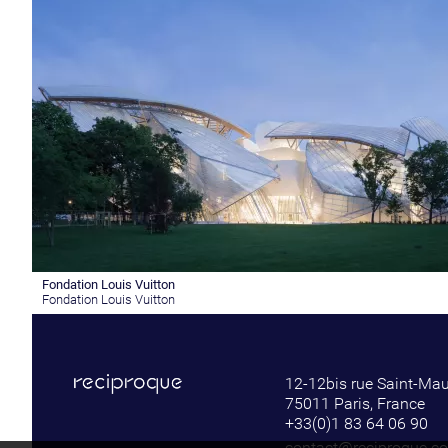
Fondation Louis Vuitton
Fondation Louis Vuitton
12-12bis rue Saint-Ma
75011 Paris, France
+33(0)1 83 64 06 90
contact@reciproque.c