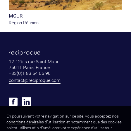
MCUR
Région Réunion
12-12bis rue Saint-Maur
75011 Paris, France
+33(0)1 83 64 06 90
contact@reciproque.com
En poursuivant votre navigation sur ce site, vous acceptez nos
Join our team
conditions générales d’utilisation et notamment que des cookies
soient utilisés afin d’améliorer votre expérience d’utilisateur.