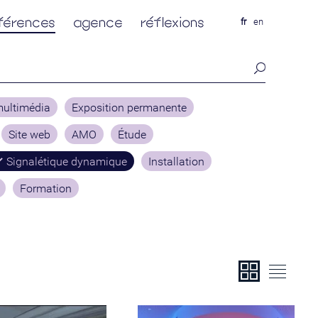
férences
agence
réflexions
fr
en
multimédia
Exposition permanente
Site web
AMO
Étude
Signalétique dynamique
Installation
Formation